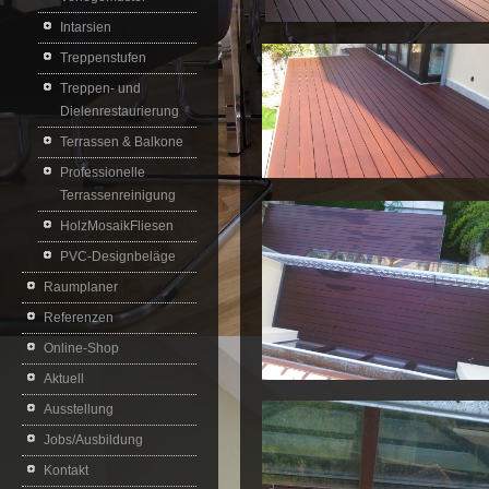
Intarsien
Treppenstufen
Treppen- und
Dielenrestaurierung
Terrassen & Balkone
Professionelle
Terrassenreinigung
HolzMosaikFliesen
PVC-Designbeläge
Raumplaner
Referenzen
Online-Shop
Aktuell
Ausstellung
Jobs/Ausbildung
Kontakt