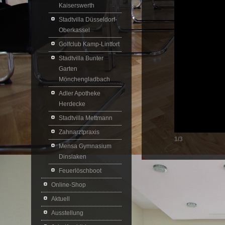
Kaiserswerth
Stadtvilla Düsseldorf-
Oberkassel
Golfclub Kamp-Lintfort
Stadtvilla Bunter
Garten
Mönchengladbach
Adler Apotheke
Herdecke
Stadtvilla Mettmann
Zahnarztpraxis
1/3
Mensa Gymnasium
Dinslaken
Feuerlöschboot
Online-Shop
Aktuell
Ausstellung