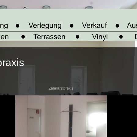
raxis
Zahnarztpraxis